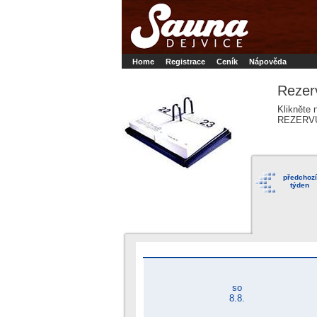
Booker online rezerva�n� syst�m
Nower sys
Rezervujse - Port�l pro online rezervace sport
Home
Registrace
Ceník
Nápověda
Rezer
Klikněte 
REZERV
předchozí
týden
so
8.8.