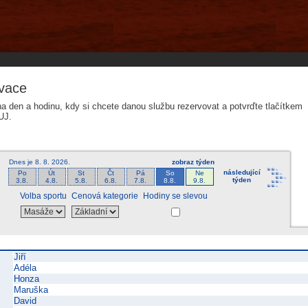
tems s.r.o - Online rezerva�n� syst�my
u
Sports booking system
vace
na den a hodinu, kdy si chcete danou službu rezervovat a potvrďte tlačítkem
UJ.
Dnes je
8. 8. 2026
.
zobraz týden
následující
Po
Út
St
Čt
Pá
So
Ne
týden
3.8.
4.8.
5.8.
6.8.
7.8.
8.8.
9.8.
Volba sportu
Cenová kategorie
Hodiny se slevou
Jiří
Adéla
Honza
Maruška
David