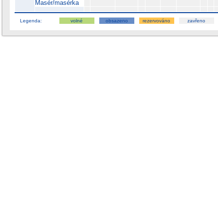
Masér/masérka
Legenda:
volné
obsazeno
rezervováno
zavřeno