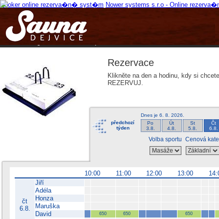
Booker online rezerva�n� syst�m
Nower systems s.r.o - Online rezerv
Rezervujse - Port�l pro online rezervace sportu
Sports booking system
Home
Registrace
Ceník
Nápověda
Rezervace
Klikněte na den a hodinu, kdy si chcet
REZERVUJ.
Dnes je
6. 8. 2026
.
předchozí
Po
Út
St
Čt
týden
3.8.
4.8.
5.8.
6.8.
Volba sportu
Cenová kate
10:00
11:00
12:00
13:00
14:
Jiří
Adéla
Honza
čt
Maruška
6.8.
David
650
650
650