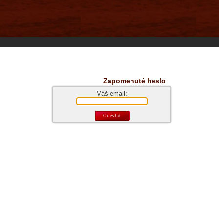
tems s.r.o - Online rezerva�n� syst�my
u
Sports booking system
Zapomenuté heslo
Váš email: