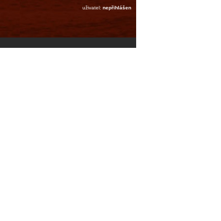
uživatel:
nepřihlášen