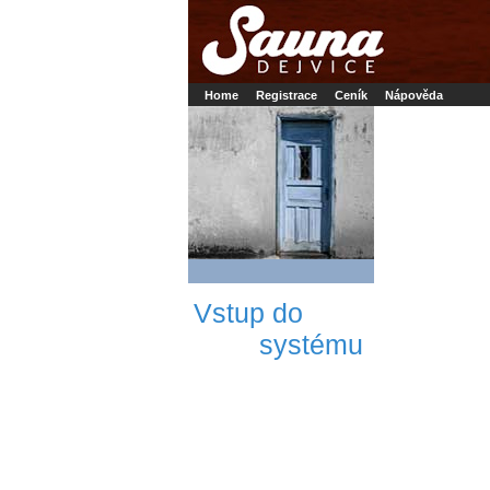
Booker online rezerva�n� syst�m
Nower sys
Rezervujse - Port�l pro online rezervace sport
Home
Registrace
Ceník
Nápověda
Vstup do
systému